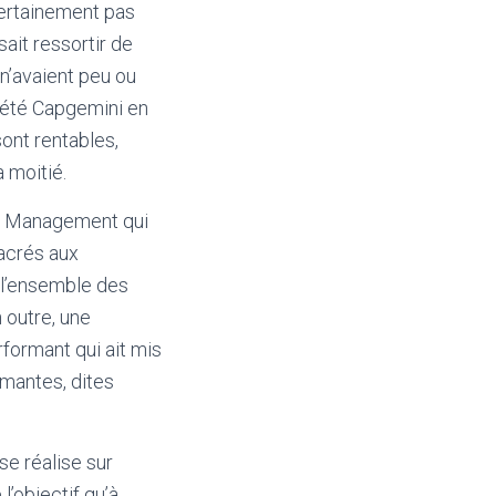
 certainement pas
sait ressortir de
n’avaient peu ou
ciété Capgemini en
ont rentables,
 moitié.
a Management qui
sacrés aux
 l’ensemble des
 outre, une
formant qui ait mis
mantes, dites
se réalise sur
l’objectif qu’à