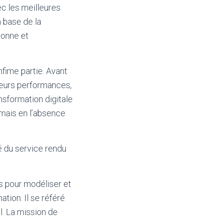
c les meilleures
a base de la
sonne et
nfime partie. Avant
 leurs performances,
ansformation digitale
 mais en l’absence
té du service rendu
es pour modéliser et
tion. Il se référé
. La mission de