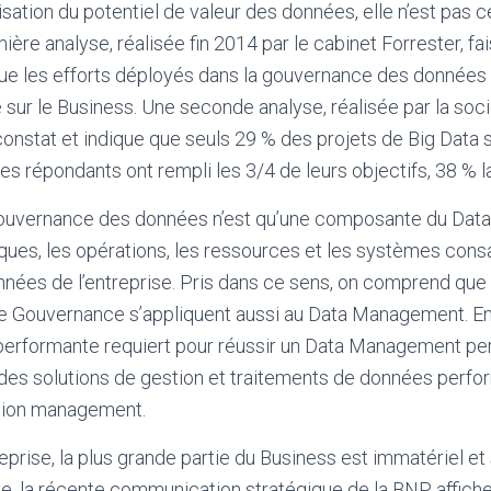
lisation du potentiel de valeur des données, elle n’est pas
ière analyse, réalisée fin 2014 par le cabinet Forrester, fai
ue les efforts déployés dans la gouvernance des données 
le sur le Business. Une seconde analyse, réalisée par la so
onstat et indique que seuls 29 % des projets de Big Data s
es répondants ont rempli les 3/4 de leurs objectifs, 38 % la
ouvernance des données n’est qu’une composante du Dat
ques, les opérations, les ressources et les systèmes con
nées de l’entreprise. Pris dans ce sens, on comprend que
e Gouvernance s’appliquent aussi au Data Management. En
 performante requiert pour réussir un Data Management per
des solutions de gestion et traitements de données perfor
ation management.
prise, la plus grande partie du Business est immatériel et 
ve, la récente communication stratégique de la BNP affiche 