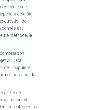
t des cycles de
appellent cela Big
ne question de
 la donnée est
lleure méthode, le
e combinaison
jet du Data
ise, il appuie le
arti du potentiel de
de partie de
ersonne fournit
 données inférées ou