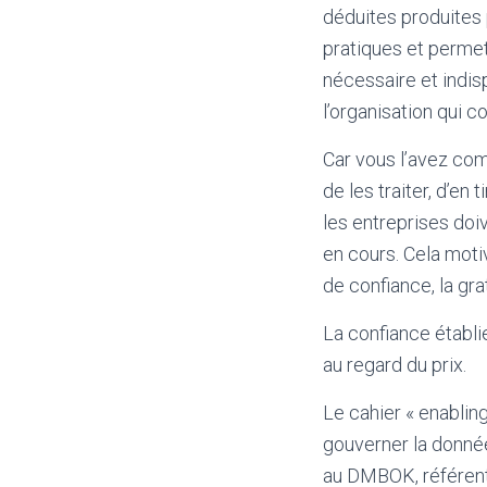
déduites produites
pratiques et permett
nécessaire et indis
l’organisation qui c
Car vous l’avez com
de les traiter, d’en
les entreprises doiv
en cours. Cela moti
de confiance, la grat
La confiance établie
au regard du prix.
Le cahier « enablin
gouverner la donnée
au DMBOK, référent