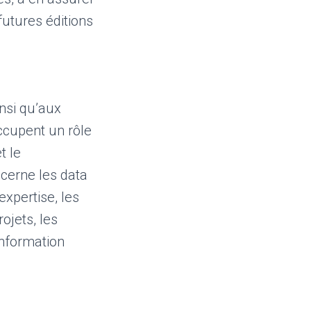
futures éditions
insi qu’aux
ccupent un rôle
t le
ncerne les data
xpertise, les
ojets, les
information