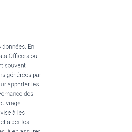
es données. En
ta Officers ou
nt souvent
ons générées par
eur apporter les
vernance des
n ouvrage
vise à les
t aider les
s, à en assurer