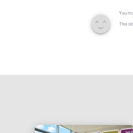
You mu
This si