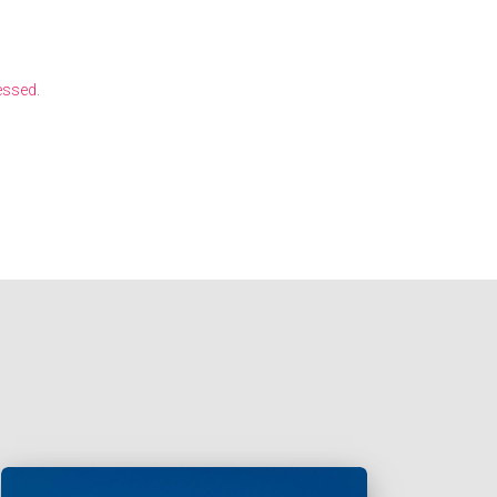
essed.