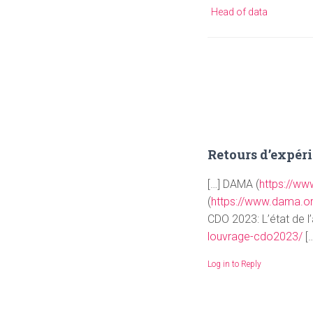
Head of data
Retours d’expér
[…] DAMA (
https://w
(
https://www.dama.o
CDO 2023: L’état de l’
louvrage-cdo2023/
[…
Log in to Reply