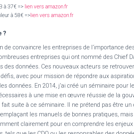
B à 37€ =>
lien vers amazon.fr
leur à 58€ =>
lien vers amazon.fr
e ?
oin de convaincre les entreprises de l’importance d
ombreuses entreprises qui ont nommé des Chief Da
s des données. Ces nouveaux acteurs se retrouve
 défis, avec pour mission de répondre aux aspirati
 des données. En 2014, j’ai créé un séminaire pour l
écessaires à une mise en œuvre réussie de la gou
 fait suite à ce séminaire. Il ne prétend pas être u
emplaçant les manuels de bonnes pratiques, mais 
amment clairement pour en comprendre les enjeux e
s, tels que les CDO ou les responsables des donnée