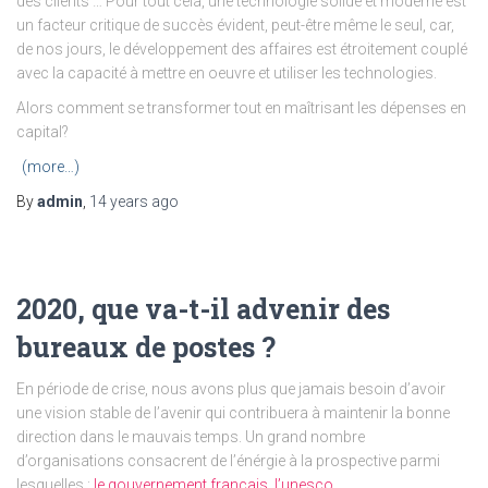
des clients … Pour tout cela, une technologie solide et moderne est
un facteur critique de succès évident, peut-être même le seul, car,
de nos jours, le développement des affaires est étroitement couplé
avec la capacité à mettre en oeuvre et utiliser les technologies.
Alors comment se transformer tout en maîtrisant les dépenses en
capital?
(more…)
By
admin
,
14 years
ago
2020, que va-t-il advenir des
bureaux de postes ?
En période de crise, nous avons plus que jamais besoin d’avoir
une vision stable de l’avenir qui contribuera à maintenir la bonne
direction dans le mauvais temps. Un grand nombre
d’organisations consacrent de l’énérgie à la prospective parmi
lesquelles :
le gouvernement français
,
l’unesco
.