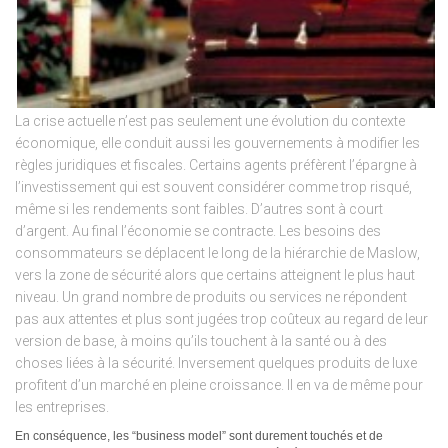
La crise actuelle n’est pas seulement une évolution du contexte
économique, elle conduit aussi les gouvernements à modifier les
règles juridiques et fiscales.
Certains agents préfèrent l’épargne à
l’investissement qui est souvent considérer comme trop risqué,
même si les rendements sont faibles.
D’autres sont à court
d’argent. Au final l’é
conomie se contracte. L
es besoins des
consommateurs se déplacent le long de la hiérarchie de Maslow,
vers la zone de sécurité alors que certains atteignent le plus haut
niveau.
Un grand nombre de produits ou services ne répondent
pas aux attentes et plus sont jugées trop coûteux au regard de leur
version de base, à moins qu’ils touchent à la santé ou à des
choses liées à la sécurité.
Inversement quelques produits de luxe
profitent d’un marché en pleine croissance.
Il en va de même pour
les entreprises.
En conséquence, les “business model” sont durement touchés et de