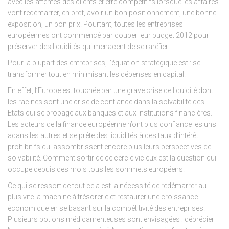
avec les attentes des clients et être compétitifs lorsque les affaires
vont redémarrer, en bref, avoir un bon positionnement, une bonne
exposition, un bon prix. Pourtant, toutes les entreprises
européennes ont commencé par couper leur budget 2012 pour
préserver des liquidités qui menacent de se raréfier.
Pour la plupart des entreprises, l’équation stratégique est : se
transformer tout en minimisant les dépenses en capital.
En effet, l’Europe est touchée par une grave crise de liquidité dont
les racines sont une crise de confiance dans la solvabilité des
Etats qui se propage aux banques et aux institutions financières.
Les acteurs de la finance européenne n’ont plus confiance les uns
adans les autres et se prête des liquidités à des taux d’intérêt
prohibitifs qui assombrissent encore plus leurs perspectives de
solvabilité. Comment sortir de ce cercle vicieux est la question qui
occupe depuis des mois tous les sommets européens.
Ce qui se ressort de tout cela est la nécessité de redémarrer au
plus vite la machine à trésorerie et restaurer une croissance
économique en se basant sur la compétitivité des entreprises.
Plusieurs potions médicamenteuses sont envisagées : déprécier