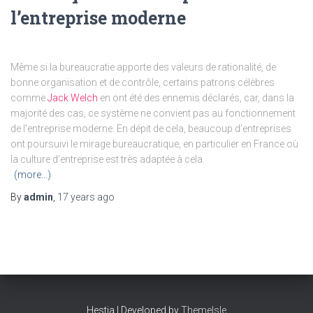
l’entreprise moderne
Même si la bureaucratie apporte des valeurs de rationalité, de
bonne organisation et de contrôle, certains patrons célèbres
comme
Jack Welch
en ont été des ennemis déclarés, car, dans la
majorité des cas, ce système ne convient pas au fonctionnement
de l’entreprise moderne. En dépit de cela, beaucoup d’entreprises
ont poursuivi le mirage bureaucratique, en particulier en France où
la culture d’entreprise est très adaptée à cela.
(more…)
By
admin
,
17 years
ago
Hestia | Developed by
ThemeIsle