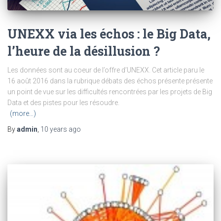
UNEXX via les échos : le Big Data,
l’heure de la désillusion ?
Les données sont au coeur de l’offre d’UNEXX. Cet article paru le
16 août 2016 dans la rubrique débats des échos présente présente
un point de vue sur les difficultés rencontrées par les projets de Big
Data et des pistes pour les résoudre.
(more…)
By
admin
,
10 years
ago