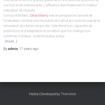
intervenants de très grande qualité avec une diversité de points de
vue tout à fait intéressante. L’affluence était finalement le meilleur
indicateur de réussite.
Concis et Brillant,
Gérard Berry
met en perspective l’arrivée de
l’ordinateur comme une révolution du calcul qui ouvre la voie de la
simulation du réel en temps réel. Cela étend nos capacités de
prédictions et d’adaptation à condition que l’on change nos
schémas mentaux : la tâche la plus ardue.
(more…)
By
admin
,
17 years
ago
Hestia | Developed by
ThemeIsle