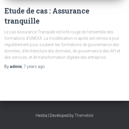
Etude de cas : Assurance
tranquille
Le cas Assurance Tranquille est le fil rouge de l’ensemble des
formations d’UNEXX. La modélisation ci-après est remise à jour
régulièrement pour soutenir les formations de gouvernance des
données, d’Architecture des données, de gouvernance des API et
des services, et de transformation digitale des entreprise.
By
admin
,
7 years
ago
Hestia | Developed by
ThemeIsle